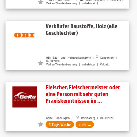
Verkauf/Kundenberatung | unbefristet |
Verkäufer Baustoffe, Holz (alle
Geschlechter)
OBI Bau- und Heimwerkermärkte |
Langenrohr |
09.08.2026
Verkauf/Kundenberatung | unbefristet | Vollzeit
Fleischer, Fleischermeister oder
eine Person mit sehr guten
Praxiskenntnissen im ...
GeRu HandelsgmbH |
Martinsberg | 09.08.2026
4-Tage-Woche
mehr ...