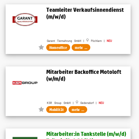
Teamleiter Verkaufsinnendienst
(m/w/d)
Garant Tiernahrung GmbH |
Pöchlarn |
NEU
Homeoffice
mehr ...
Mitarbeiter Backoffice Motoloft
(w/m/d)
KSR Group GmbH |
Gedersdorf |
NEU
Mobilität
mehr ...
Mitarbeiter:in Tankstelle (m/w/d)