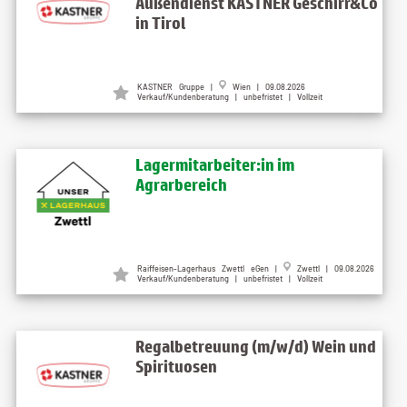
Außendienst KASTNER Geschirr&Co
in Tirol
KASTNER Gruppe |
Wien | 09.08.2026
Verkauf/Kundenberatung | unbefristet | Vollzeit
Lagermitarbeiter:in im
Agrarbereich
Raiffeisen-Lagerhaus Zwettl eGen |
Zwettl | 09.08.2026
Verkauf/Kundenberatung | unbefristet | Vollzeit
Regalbetreuung (m/w/d) Wein und
Spirituosen