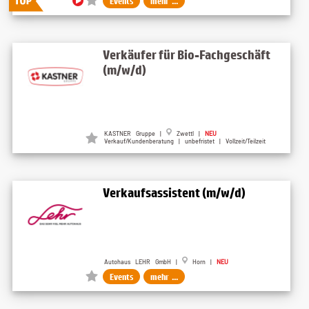
Events
mehr ...
Verkäufer für Bio-Fachgeschäft
(m/w/d)
KASTNER Gruppe |
Zwettl |
NEU
Verkauf/Kundenberatung | unbefristet | Vollzeit/Teilzeit
Verkaufsassistent (m/w/d)
Autohaus LEHR GmbH |
Horn |
NEU
Events
mehr ...