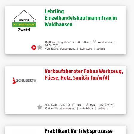
Lehrling
Einzelhandelskaufmann:frau in
Waldhausen
Raiffeisen-Lagerhaus Zwettl eGen |
Waldhausen |
09.08.2026
Verkauf/Kundenberatung | Lehrstelle | Vollzeit
Verkaufsberater Fokus Werkzeug,
Fliese, Holz, Sanitär (m/w/d)
Schuberth GmbH & Co KG |
Melk | 09.08.2026
Verkauf/Kundenberatung | unbefristet | Vollzeit
Praktikant Vertriebsprozesse