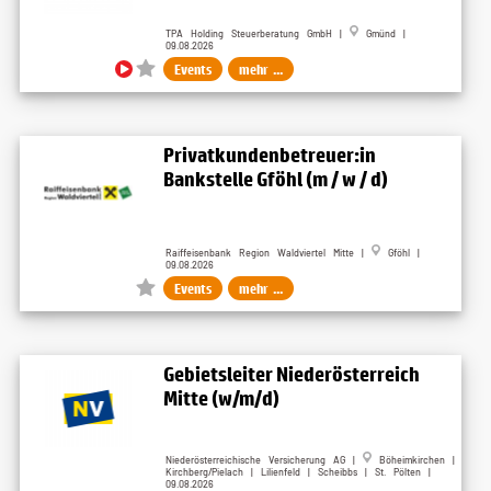
TPA Holding Steuerberatung GmbH |
Gmünd |
09.08.2026
Events
mehr ...
Privatkundenbetreuer:in
Bankstelle Gföhl (m / w / d)
Raiffeisenbank Region Waldviertel Mitte |
Gföhl |
09.08.2026
Events
mehr ...
Gebietsleiter Niederösterreich
Mitte (w/m/d)
Niederösterreichische Versicherung AG |
Böheimkirchen |
Kirchberg/Pielach | Lilienfeld | Scheibbs | St. Pölten |
09.08.2026