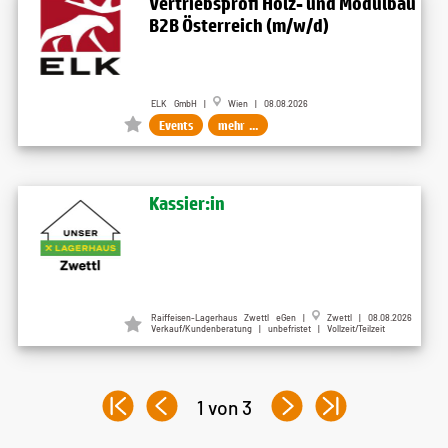
Vertriebsprofi Holz- und Modulbau
B2B Österreich (m/w/d)
ELK GmbH |
Wien | 08.08.2026
Events
mehr ...
Kassier:in
Raiffeisen-Lagerhaus Zwettl eGen |
Zwettl | 08.08.2026
Verkauf/Kundenberatung | unbefristet | Vollzeit/Teilzeit
1 von 3