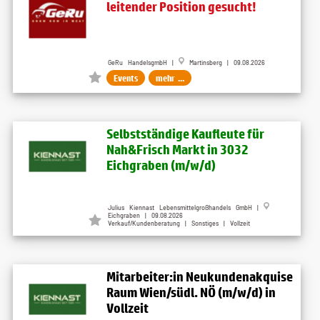
leitender Position gesucht!
GeRu HandelsgmbH |
Martinsberg | 09.08.2026
Events
mehr ...
Selbstständige Kaufleute für
Nah&Frisch Markt in 3032
Eichgraben (m/w/d)
Julius Kiennast Lebensmittelgroßhandels GmbH |
Eichgraben | 09.08.2026
Verkauf/Kundenberatung | Sonstiges | Vollzeit
Mitarbeiter:in Neukundenakquise
Raum Wien/südl. NÖ (m/w/d) in
Vollzeit