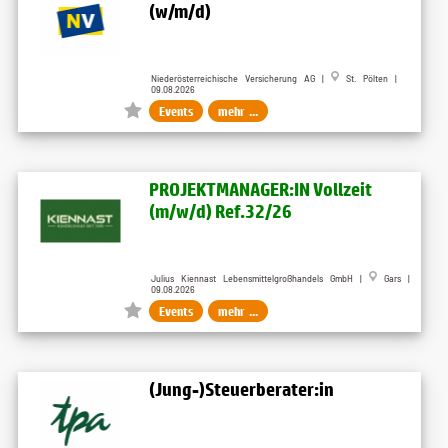
(w/m/d)
Niederösterreichische Versicherung AG |
St. Pölten |
09.08.2026
Events
mehr ...
PROJEKTMANAGER:IN Vollzeit
(m/w/d) Ref.32/26
Julius Kiennast Lebensmittelgroßhandels GmbH |
Gars |
09.08.2026
Events
mehr ...
(Jung-)Steuerberater:in