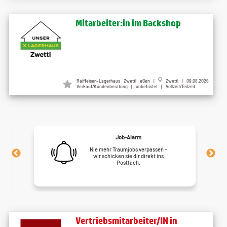
Mitarbeiter:in im Backshop
Raiffeisen-Lagerhaus Zwettl eGen |
Zwettl | 09.08.2026
Verkauf/Kundenberatung | unbefristet | Vollzeit/Teilzeit
Job-Alarm
Nie mehr Traumjobs verpassen –
wir schicken sie dir direkt ins
Postfach.
Vertriebsmitarbeiter/IN in