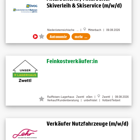
Skiverleih & Skiservice (m/w/d)
Niederösterreichische ... |
Mitterbach | 09.08.2026
Autonomie
mehr ...
Feinkostverkäufer:in
Raiffeisen-Lagerhaus Zwettl eGen |
Zwettl | 08.08.2026
Verkauf/Kundenberatung | unbefristet | Vollzeit/Teilzeit
Verkäufer Nutzfahrzeuge (m/w/d)