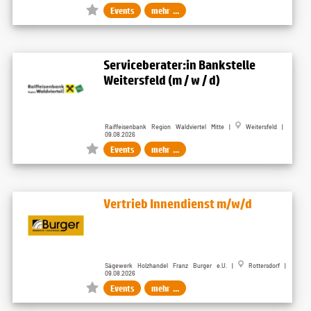
Events
mehr ...
Serviceberater:in Bankstelle
Weitersfeld (m / w / d)
Raiffeisenbank Region Waldviertel Mitte |
Weitersfeld |
09.08.2026
Events
mehr ...
Vertrieb Innendienst m/w/d
Sägewerk Holzhandel Franz Burger e.U. |
Rottersdorf |
09.08.2026
Events
mehr ...