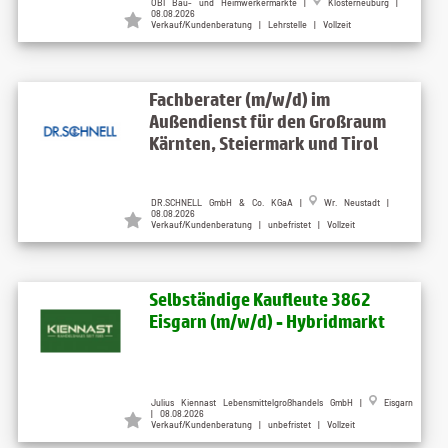
OBI Bau- und Heimwerkermärkte |
Klosterneuburg |
08.08.2026
Verkauf/Kundenberatung | Lehrstelle | Vollzeit
Fachberater (m/w/d) im
Außendienst für den Großraum
Kärnten, Steiermark und Tirol
DR.SCHNELL GmbH & Co. KGaA |
Wr. Neustadt |
08.08.2026
Verkauf/Kundenberatung | unbefristet | Vollzeit
Selbständige Kaufleute 3862
Eisgarn (m/w/d) - Hybridmarkt
Julius Kiennast Lebensmittelgroßhandels GmbH |
Eisgarn
| 08.08.2026
Verkauf/Kundenberatung | unbefristet | Vollzeit