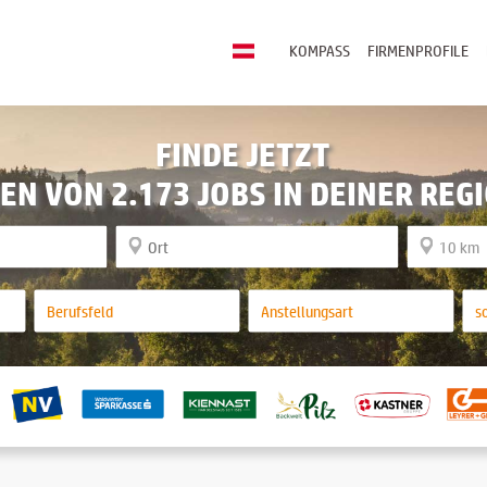
KOMPASS
FIRMENPROFILE
FINDE JETZT
EN VON 2.173 JOBS IN DEINER REG