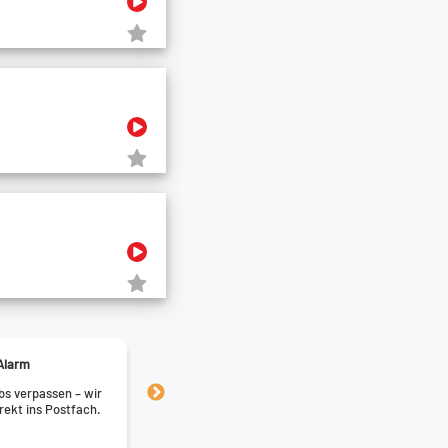
Alarm
Express-Bewerben
s verpassen – wir
Bewerben in Rekordzeit – finde
irekt ins Postfach.
die nur wenige Klicks entfernt 