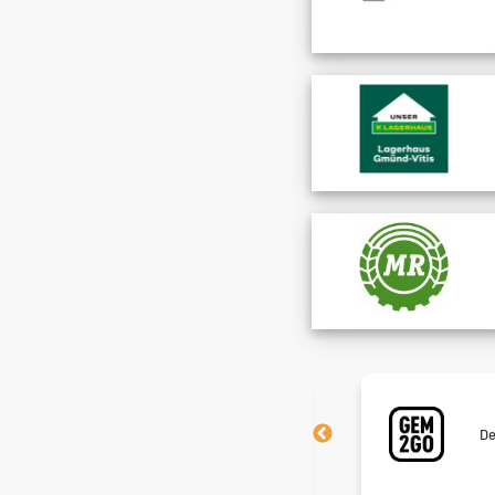
Meistgesucht!
Neugierig? Sieh nach, welche Jobs
De
gerade alle haben wollen.