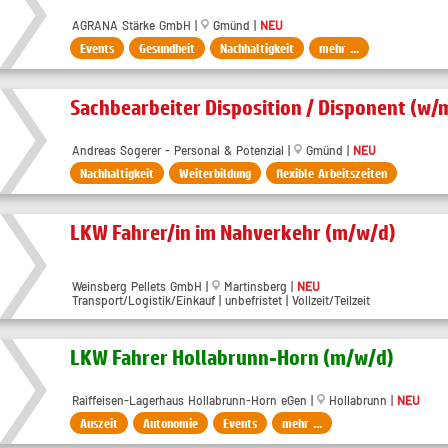
AGRANA Stärke GmbH |
Gmünd |
NEU
Events
Gesundheit
Nachhaltigkeit
mehr ...
Sachbearbeiter Disposition / Disponent (w/
Andreas Sogerer - Personal & Potenzial |
Gmünd |
NEU
Nachhaltigkeit
Weiterbildung
flexible Arbeitszeiten
LKW Fahrer/in im Nahverkehr (m/w/d)
Weinsberg Pellets GmbH |
Martinsberg |
NEU
Transport/Logistik/Einkauf | unbefristet | Vollzeit/Teilzeit
LKW Fahrer Hollabrunn-Horn (m/w/d)
Raiffeisen-Lagerhaus Hollabrunn-Horn eGen |
Hollabrunn |
NEU
Auszeit
Autonomie
Events
mehr ...