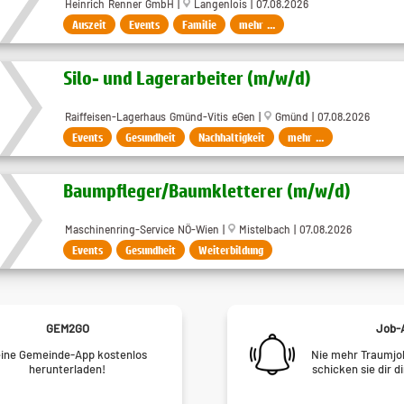
Heinrich Renner GmbH |
Langenlois | 07.08.2026
Auszeit
Events
Familie
mehr ...
Silo- und Lagerarbeiter (m/w/d)
Raiffeisen-Lagerhaus Gmünd-Vitis eGen |
Gmünd | 07.08.2026
Events
Gesundheit
Nachhaltigkeit
mehr ...
Baumpfleger​/Baumkletterer (m​/w​/d)
Maschinenring-Service NÖ-Wien |
Mistelbach | 07.08.2026
Events
Gesundheit
Weiterbildung
GEM2GO
Job-
ine Gemeinde-App kostenlos
Nie mehr Traumjob
herunterladen!
schicken sie dir d