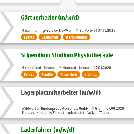
Gärtnerhelfer (m​/w​/d)
Maschinenring-Service NÖ-Wien |
St. Pölten | 07.08.2026
Events
Gesundheit
Weiterbildung
Stipendium Studium Physiotherapie
Moorheilbad Harbach |
Moorbad Harbach | 07.08.2026
Events
Familie
Gesundheit
mehr ...
Lagerplatzmitarbeiter (m/w/d)
Waldviertler Rindenprodukte-Schulz GmbH |
Gföhl | 07.08.2026
Transport/Logistik/Einkauf | unbefristet | Vollzeit/Teilzeit
Laderfahrer (m​/w​/d)