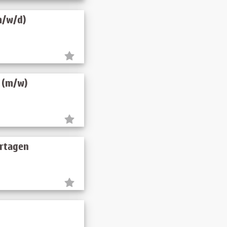
m/w/d)
e (m/w)
ertagen