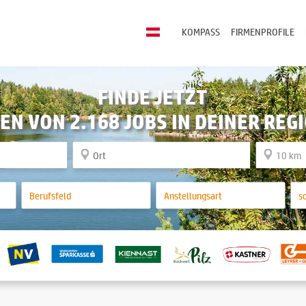
KOMPASS
FIRMENPROFILE
FINDE JETZT
EN VON 2.168 JOBS IN DEINER REG