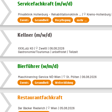
Servicefachkraft (m/w/d)
Privatklinik Hollenburg - Rehabilitationsklinik ... |
Krems-Hollenburg |
Events
Gesundheit
Verpflegung
mehr ...
Kellner (m/w/d)
XXXLutz KG |
Zwettl | 06.08.2026
Gastronomie/Tourismus | unbefristet | Teilzeit
Bierführer (w​/m​/d)
Maschinenring-Service NÖ-Wien |
St. Pölten | 06.08.2026
Events
Gesundheit
Weiterbildung
Restaurantfachkraft
Der Bäcker Riederich |
Wien | 05.08.2026