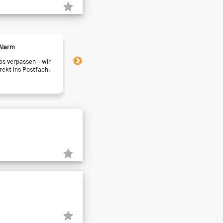
Alarm
Express-Bewerben
s verpassen – wir
Bewerben in Rekordzeit – finde
irekt ins Postfach.
die nur wenige Klicks entfernt 