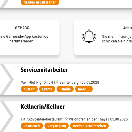
flexible Arbeitszeiten
GEM2GO
Job-
ine Gemeinde-App kostenlos
Nie mehr Traumjob
herunterladen!
schicken sie dir d
Servicemitarbeiter
Wein-Gut Nigl GmbH |
Senftenberg | 05.08.2026
Auszeit
Events
Familie
mehr ...
Kellnerin/Kellner
Fit Aktivcenter+Restaurant |
Waidhofen an der Thaya | 05.08.2026
Gesundheit
Verpflegung
flexible Arbeitszeiten