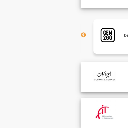
Meistgesucht!
Neugierig? Sieh nach, welche Jobs
De
gerade alle haben wollen.