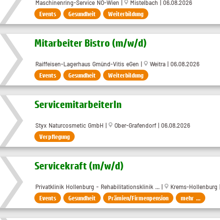
Maschinenring-Service NÖ-Wien |
Mistelbach | 06.08.2026
Events
Gesundheit
Weiterbildung
Mitarbeiter Bistro (m/w/d)
Raiffeisen-Lagerhaus Gmünd-Vitis eGen |
Weitra | 06.08.2026
Events
Gesundheit
Weiterbildung
ServicemitarbeiterIn
Styx Naturcosmetic GmbH |
Ober-Grafendorf | 06.08.2026
Verpflegung
Servicekraft (m/w/d)
Privatklinik Hollenburg - Rehabilitationsklinik ... |
Krems-Hollenburg |
Events
Gesundheit
Prämien/Firmenpension
mehr ...