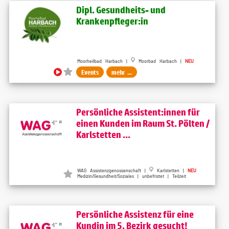
Dipl. Gesundheits- und
Krankenpfleger:in
Moorheilbad Harbach |
Moorbad Harbach |
NEU
Events
mehr ...
Persönliche Assistent:innen für
einen Kunden im Raum St. Pölten /
Karlstetten ...
WAG Assistenzgenossenschaft |
Karlstetten |
NEU
Medizin/Gesundheit/Soziales | unbefristet | Teilzeit
Persönliche Assistenz für eine
Kundin im 5. Bezirk gesucht!