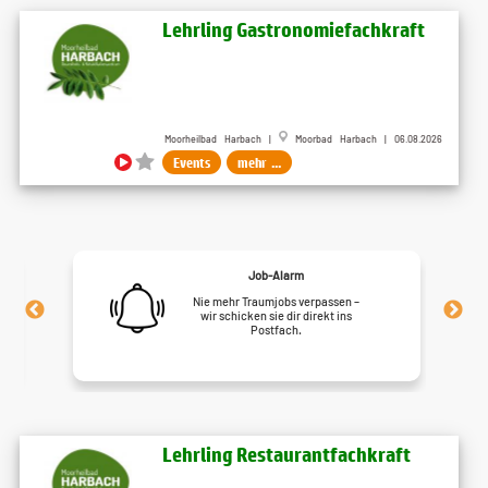
Lehrling Gastronomiefachkraft
Moorheilbad Harbach |
Moorbad Harbach | 06.08.2026
Events
mehr ...
Job-Alarm
Nie mehr Traumjobs verpassen –
wir schicken sie dir direkt ins
Postfach.
Lehrling Restaurantfachkraft