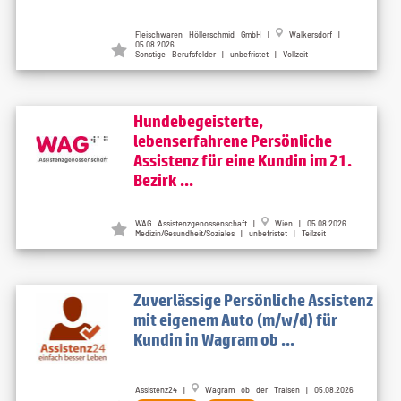
Fleischwaren Höllerschmid GmbH |
Walkersdorf |
05.08.2026
Sonstige Berufsfelder | unbefristet | Vollzeit
Hundebegeisterte,
lebenserfahrene Persönliche
Assistenz für eine Kundin im 21.
Bezirk ...
WAG Assistenzgenossenschaft |
Wien | 05.08.2026
Medizin/Gesundheit/Soziales | unbefristet | Teilzeit
Zuverlässige Persönliche Assistenz
mit eigenem Auto (m/w/d) für
Kundin in Wagram ob ...
Assistenz24 |
Wagram ob der Traisen | 05.08.2026