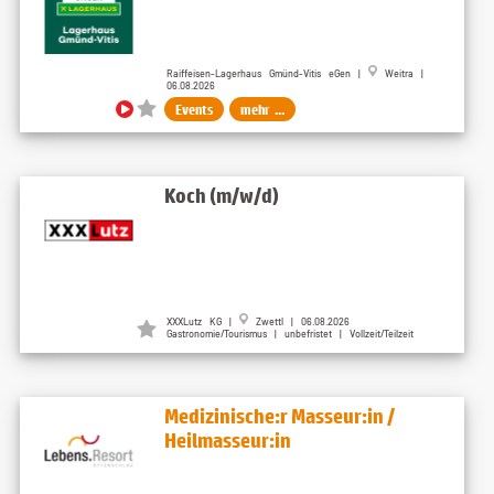
Raiffeisen-Lagerhaus Gmünd-Vitis eGen |
Weitra |
06.08.2026
Events
mehr ...
Koch (m/w/d)
XXXLutz KG |
Zwettl | 06.08.2026
Gastronomie/Tourismus | unbefristet | Vollzeit/Teilzeit
Medizinische:r Masseur:in /
Heilmasseur:in