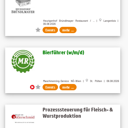
Heurigenhof Bründlmayer Restaurant / ... |
Langenlois |
06.08.2026
Events
mehr ...
Bierführer (w​/m​/d)
Maschinenring-Service NÖ-Wien |
St. Pölten | 06.08.2026
Events
mehr ...
Prozesssteuerung für Fleisch- &
Wurstproduktion