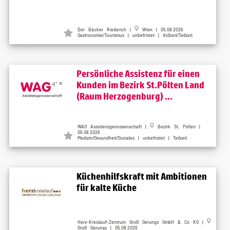
Der Bäcker Riederich |
Wien | 05.08.2026
Gastronomie/Tourismus | unbefristet | Vollzeit/Teilzeit
Persönliche Assistenz für einen
Kunden im Bezirk St.Pölten Land
(Raum Herzogenburg) ...
WAG Assistenzgenossenschaft |
Bezirk St. Pölten |
05.08.2026
Medizin/Gesundheit/Soziales | unbefristet | Teilzeit
Küchenhilfskraft mit Ambitionen
für kalte Küche
Herz-Kreislauf-Zentrum Groß Gerungs GmbH & Co KG |
Groß Gerungs | 05.08.2026