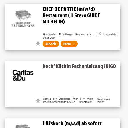
CHEF DE PARTIE (m/w/d)
Restaurant ( 1 Stern GUIDE
MICHELIN)
Heurigenhof Bründlmayer Restaurant / ... |
Langenlois |
06.08.2026
Auszeit
mehr ...
Koch*Köchin Fachanleitung INIGO
Caritas der Erzdiözese Wien |
Wien | 06.08.2026
Medizin/Gesundheit/Soziales | unbefristet | Vollzeit
Hilfskoch (m,w,d) ab sofort