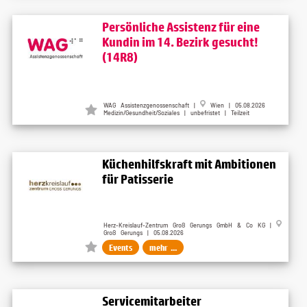
Persönliche Assistenz für eine
Kundin im 14. Bezirk gesucht!
(14R8)
WAG Assistenzgenossenschaft |
Wien | 05.08.2026
Medizin/Gesundheit/Soziales | unbefristet | Teilzeit
Küchenhilfskraft mit Ambitionen
für Patisserie
Herz-Kreislauf-Zentrum Groß Gerungs GmbH & Co KG |
Groß Gerungs | 05.08.2026
Events
mehr ...
Servicemitarbeiter