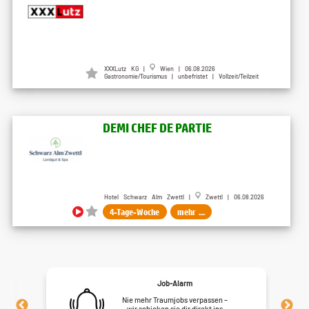
XXXLutz KG |
Wien | 06.08.2026
Gastronomie/Tourismus | unbefristet | Vollzeit/Teilzeit
DEMI CHEF DE PARTIE
Hotel Schwarz Alm Zwettl |
Zwettl | 06.08.2026
4-Tage-Woche
mehr ...
Job-Alarm
Nie mehr Traumjobs verpassen –
wir schicken sie dir direkt ins