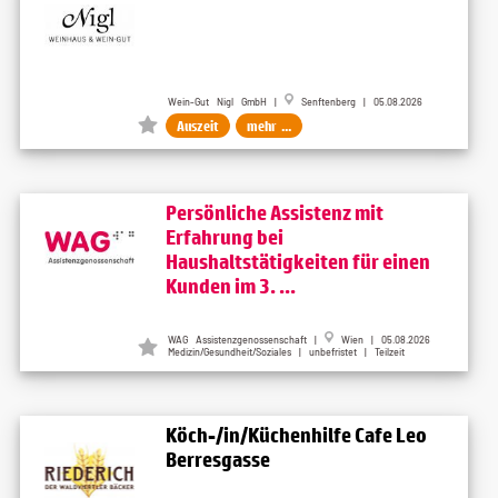
Wein-Gut Nigl GmbH |
Senftenberg | 05.08.2026
Auszeit
mehr ...
Persönliche Assistenz mit
Erfahrung bei
Haushaltstätigkeiten für einen
Kunden im 3. ...
WAG Assistenzgenossenschaft |
Wien | 05.08.2026
Medizin/Gesundheit/Soziales | unbefristet | Teilzeit
Köch-/in/Küchenhilfe Cafe Leo
Berresgasse