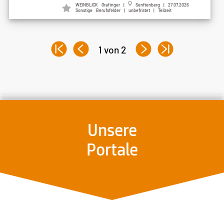
WEINBLICK Grafinger |
Senftenberg | 27.07.2026
Sonstige Berufsfelder | unbefristet | Teilzeit
1 von 2
Unsere
Portale