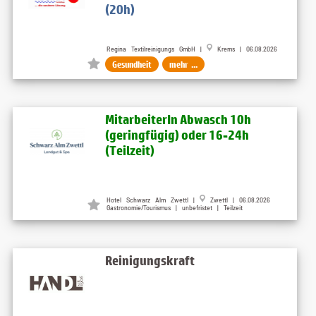
(20h)
Regina Textilreinigungs GmbH |
Krems | 06.08.2026
Gesundheit
mehr ...
MitarbeiterIn Abwasch 10h
(geringfügig) oder 16-24h
(Teilzeit)
Hotel Schwarz Alm Zwettl |
Zwettl | 06.08.2026
Gastronomie/Tourismus | unbefristet | Teilzeit
Reinigungskraft