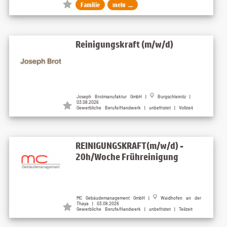
Familie
mehr ...
Reinigungskraft (m/w/d)
Joseph Brotmanufaktur GmbH |
Burgschleinitz |
03.08.2026
Gewerbliche Berufe/Handwerk | unbefristet | Vollzeit
REINIGUNGSKRAFT(m/w/d) -
20h/Woche Frühreinigung
MC Gebäudemanagement GmbH |
Waidhofen an der
Thaya | 03.08.2026
Gewerbliche Berufe/Handwerk | unbefristet | Teilzeit