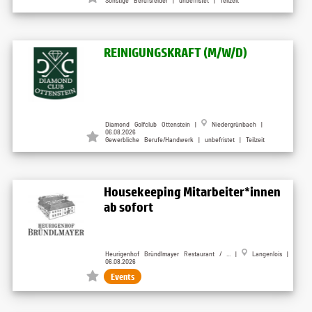
Sonstige Berufsfelder | unbefristet | Teilzeit
REINIGUNGSKRAFT (M/W/D)
Diamond Golfclub Ottenstein |
Niedergrünbach |
06.08.2026
Gewerbliche Berufe/Handwerk | unbefristet | Teilzeit
Housekeeping Mitarbeiter*innen
ab sofort
Heurigenhof Bründlmayer Restaurant / ... |
Langenlois |
06.08.2026
Events