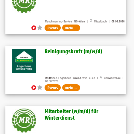
Maschinenring-Service NÖ-Wien |
Mistelbach | 06.08.2026
Events
mehr ...
Reinigungskraft (m/w/d)
Raiffeisen-Lagerhaus Gmünd-Vitis eGen |
Schwarzenau |
06.08.2026
Events
mehr ...
Mitarbeiter (w​/m​/d) für
Winterdienst