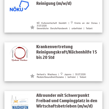
Reinigung (m/w/d)
NÖ Kulturwirtschaft GesmbH. |
Krems an der Donau |
31.07.2026
Gewerbliche Berufe/Handwerk | unbefristet | Teilzeit
Krankenvertretung
Reinigungskraft/Küchenhilfe 15
bis 20 Std
Gerhard`s Wiazhaus |
Japons | 30.07.2026
Medizin/Gesundheit/Soziales | befristet | Teilzeit
Allrounder mit Schwerpunkt
Freibad und Campingplatz in den
Wirtschaftsbetrieben (m/w/d)