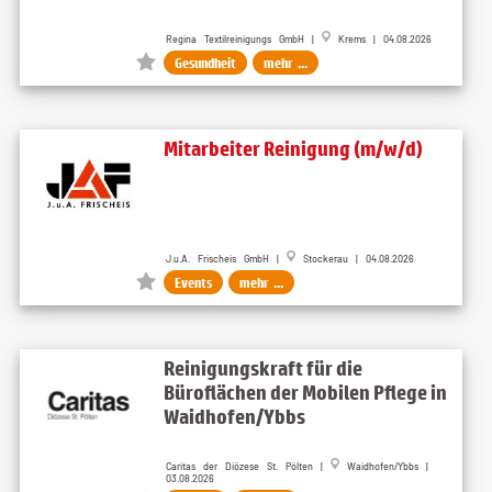
Regina Textilreinigungs GmbH |
Krems | 04.08.2026
Gesundheit
mehr ...
Mitarbeiter Reinigung (m/w/d)
J.u.A. Frischeis GmbH |
Stockerau | 04.08.2026
Events
mehr ...
Reinigungskraft für die
Büroflächen der Mobilen Pflege in
Waidhofen/Ybbs
Caritas der Diözese St. Pölten |
Waidhofen/Ybbs |
03.08.2026