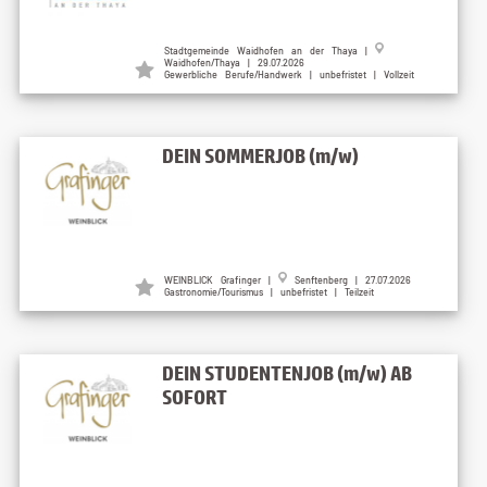
Stadtgemeinde Waidhofen an der Thaya |
Waidhofen/Thaya | 29.07.2026
Gewerbliche Berufe/Handwerk | unbefristet | Vollzeit
DEIN SOMMERJOB (m/w)
WEINBLICK Grafinger |
Senftenberg | 27.07.2026
Gastronomie/Tourismus | unbefristet | Teilzeit
DEIN STUDENTENJOB (m/w) AB
SOFORT