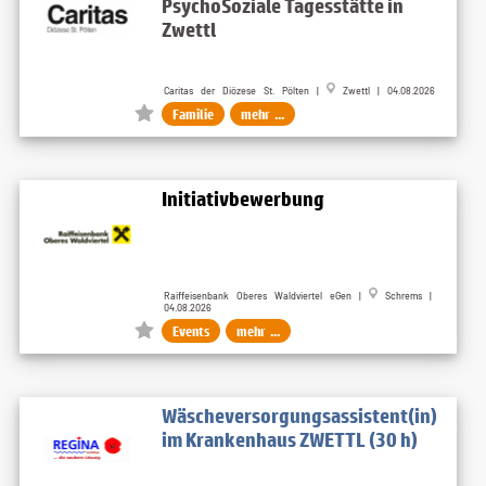
PsychoSoziale Tagesstätte in
Zwettl
Caritas der Diözese St. Pölten |
Zwettl | 04.08.2026
Familie
mehr ...
Initiativbewerbung
Raiffeisenbank Oberes Waldviertel eGen |
Schrems |
04.08.2026
Events
mehr ...
Wäscheversorgungsassistent(in)
im Krankenhaus ZWETTL (30 h)