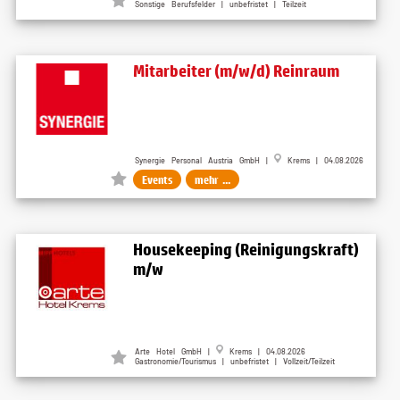
Sonstige Berufsfelder | unbefristet | Teilzeit
Mitarbeiter (m/w/d) Reinraum
Synergie Personal Austria GmbH |
Krems | 04.08.2026
Events
mehr ...
Housekeeping (Reinigungskraft)
m/w
Arte Hotel GmbH |
Krems | 04.08.2026
Gastronomie/Tourismus | unbefristet | Vollzeit/Teilzeit