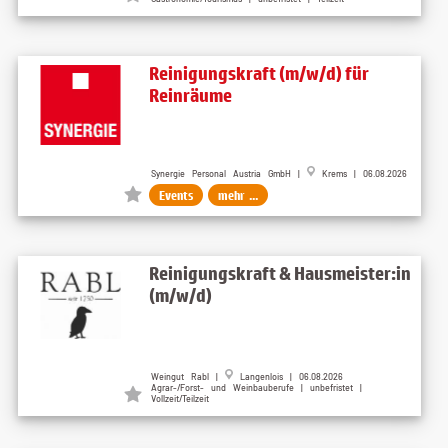
Reinigungskraft (m/w/d) für
Reinräume
Synergie Personal Austria GmbH |
Krems | 06.08.2026
Events
mehr ...
Reinigungskraft & Hausmeister:in
(m/w/d)
Weingut Rabl |
Langenlois | 06.08.2026
Agrar-/Forst- und Weinbauberufe | unbefristet |
Vollzeit/Teilzeit