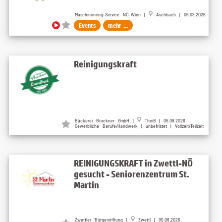
Maschinenring-Service NÖ-Wien |
Aschbach | 06.08.2026
Events
mehr ...
Reinigungskraft
Bäckerei Bruckner GmbH |
Theiß | 05.08.2026
Gewerbliche Berufe/Handwerk | unbefristet | Vollzeit/Teilzeit
REINIGUNGSKRAFT in Zwettl-NÖ
gesucht - Seniorenzentrum St.
Martin
Zwettler Bürgerstiftung |
Zwettl | 05.08.2026