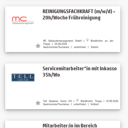
REINIGUNGSFACHKRAFT (m/w/d) -
20h/Woche Frühreinigung
MC Gebäudemanagement GmbH |
Waidhofen an der
Thaya | 03.08.2026
Gastronomie/Tourismus | unbefristet | Teilzeit
Servicemitarbeiter*in mit Inkasso
35h/Wo
Tell Stephan Kainz KG |
Waidhofen Thaya | 01.08.2026
Gastronomie/Tourismus | unbefristet | Vollzeit
Mitarbeiter:in im Bereich