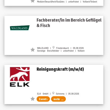
Medizin/Gesundheit/Soziales | unbefristet | Vollzeit/Teilzeit
Fachberater/in im Bereich Geflügel
& Fisch
WALDLAND |
Friedersbach | 05.08.2026
Sonstige Berufsfelder | unbefristet | Vollzeit
Reinigungskraft (m/w/d)
ELK GmbH |
Schrems | 05.08.2026
Events
mehr ...