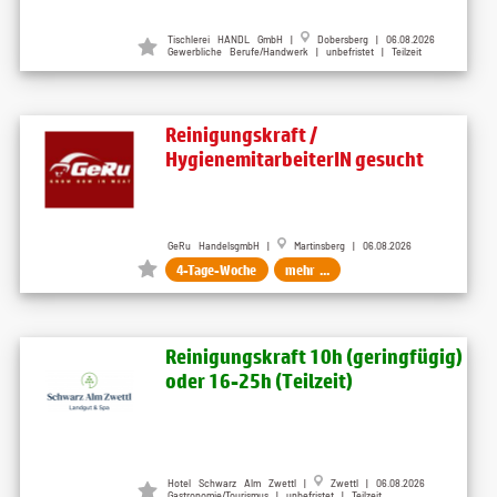
Tischlerei HANDL GmbH |
Dobersberg | 06.08.2026
Gewerbliche Berufe/Handwerk | unbefristet | Teilzeit
Reinigungskraft /
HygienemitarbeiterIN gesucht
GeRu HandelsgmbH |
Martinsberg | 06.08.2026
4-Tage-Woche
mehr ...
Reinigungskraft 10h (geringfügig)
oder 16-25h (Teilzeit)
Hotel Schwarz Alm Zwettl |
Zwettl | 06.08.2026
Gastronomie/Tourismus | unbefristet | Teilzeit