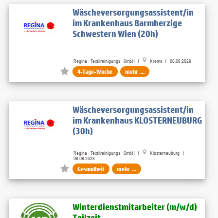
Wäscheversorgungsassistent/in
im Krankenhaus Barmherzige
Schwestern Wien (20h)
Regina Textilreinigungs GmbH |
Krems | 06.08.2026
4-Tage-Woche
mehr ...
Wäscheversorgungsassistent/in
im Krankenhaus KLOSTERNEUBURG
(30h)
Regina Textilreinigungs GmbH |
Klosterneuburg |
06.08.2026
Gesundheit
mehr ...
Winterdienstmitarbeiter (m​/w​/d)
Teilzeit