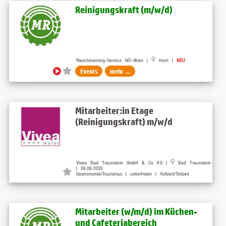
Reinigungskraft (m​/w​/d)
Maschinenring-Service NÖ-Wien |
Horn |
NEU
Events
mehr ...
Mitarbeiter:in Etage
(Reinigungskraft) m/w/d
Vivea Bad Traunstein GmbH & Co KG |
Bad Traunstein
| 06.08.2026
Gastronomie/Tourismus | unbefristet | Vollzeit/Teilzeit
Mitarbeiter (w​/m​/d) im Küchen-
und Cafeteriabereich