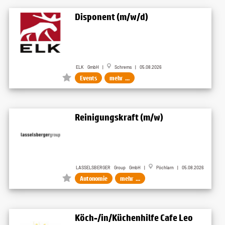
Disponent (m/w/d)
ELK GmbH |
Schrems | 05.08.2026
Events
mehr ...
Reinigungskraft (m/w)
LASSELSBERGER Group GmbH |
Pöchlarn | 05.08.2026
Autonomie
mehr ...
Köch-/in/Küchenhilfe Cafe Leo