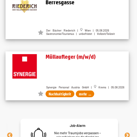
Berresgasse
Der Bäcker Riederich |
Wien | 05.08.2026
Gastronomie/Tourismus | unbefristet | Vollzeit/Teilzeit
Müllaufleger (m/w/d)
Synergie Personal Austria GmbH |
Krems | 05.08.2026
Nachhaltigkeit
mehr ...
Job-Alarm
Nie mehr Traumjobs verpassen –
wir schicken sie dir direkt ins