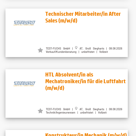
Technischer Mitarbeiter/in After
Sales (m/w/d)
TEST-FUCHS GmbH |
AT, Groß Siegharts | 08.08.2026
Verkauf/Kundenberatung | unbefristet | Vollzeit
HTL Absolvent/in als
Mechatroniker/in für die Luftfahrt
(m/w/d)
TEST-FUCHS GmbH |
AT, Groß Siegharts | 08.08.2026
Technik/Ingenieurwesen | unbefristet | Vollzeit
Konstrukteur/in Mechanik (m/w/d)