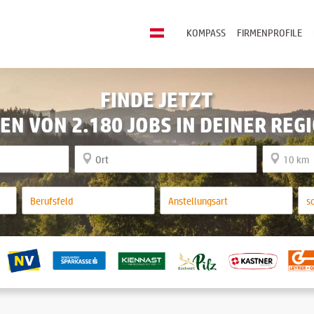
KOMPASS
FIRMENPROFILE
FINDE JETZT
EN VON 2.180 JOBS IN DEINER REG