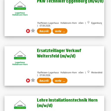
PKW Techniker Eggenburg (m/w/d)
Raiffeisen-Lagerhaus Hollabrunn-Horn eGen |
Eggenburg
| 07.08.2026
Auszeit
mehr ...
Ersatzteillager Verkauf
Weitersfeld (m/w/d)
Raiffeisen-Lagerhaus Hollabrunn-Horn eGen |
Weitersfeld
| 07.08.2026
Auszeit
mehr ...
Lehre Installationstechnik Horn
(m/w/d)