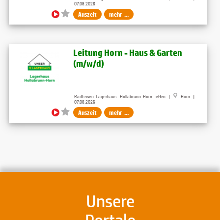
07.08.2026
Auszeit
mehr ...
Leitung Horn - Haus & Garten
(m/w/d)
Raiffeisen-Lagerhaus Hollabrunn-Horn eGen |
Horn |
07.08.2026
Auszeit
mehr ...
Unsere