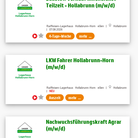
Teilzeit - Hollabrunn (m/w/d)
Raiffeisen-Lagerhaus Hollabrunn-Horn eGen |
Hollabrunn
| 07.08.2026
4-Tage-Woche
mehr ...
LKW Fahrer Hollabrunn-Horn
(m/w/d)
Raiffeisen-Lagerhaus Hollabrunn-Horn eGen |
Hollabrunn
|
NEU
Auszeit
mehr ...
Nachwuchsführungskraft Agrar
(m/w/d)