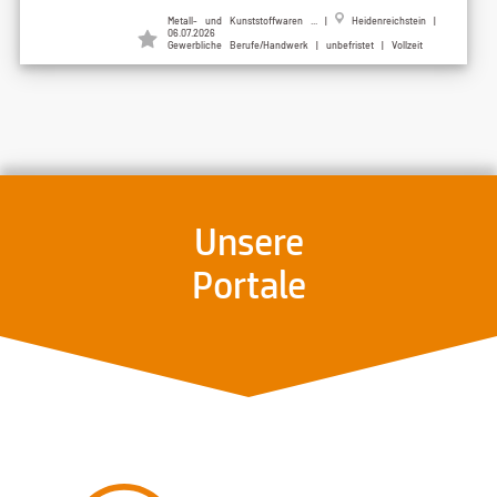
Metall- und Kunststoffwaren ... |
Heidenreichstein |
06.07.2026
Gewerbliche Berufe/Handwerk | unbefristet | Vollzeit
Unsere
Portale