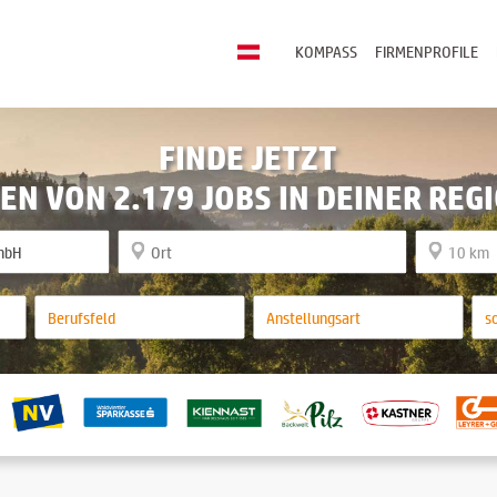
KOMPASS
FIRMENPROFILE
FINDE JETZT
EN VON 2.179 JOBS IN DEINER REG