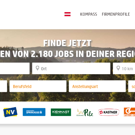
KOMPASS
FIRMENPROFILE
FINDE JETZT
EN VON 2.180 JOBS IN DEINER REG