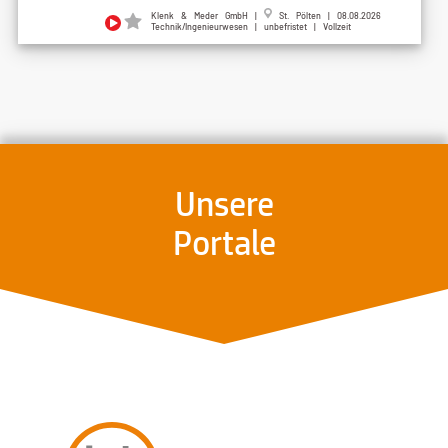
Klenk & Meder GmbH |
St. Pölten | 08.08.2026
Technik/Ingenieurwesen | unbefristet | Vollzeit
Unsere
Portale