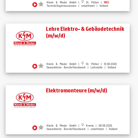
Klenk & Meder GmbH |
St. Pölten |
NEU
Technik/Ingenieurwesen | unbefristet | Vollzeit
Lehre Elektro- & Gebäudetechnik
(m/w/d)
Klenk & Meder GmbH |
St. Pölten | 10.08.2026
Gewerbliche Berufe/Handwerk | Lehrstelle | Vollzeit
Elektromonteure (m/w/d)
Klenk & Meder GmbH |
Krems | 09.08.2026
Gewerbliche Berufe/Handwerk | unbefristet | Vollzeit