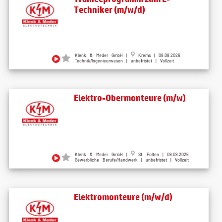
Techniker (m/w/d)
Klenk & Meder GmbH |
Krems | 08.08.2026
Technik/Ingenieurwesen | unbefristet | Vollzeit
Elektro-Obermonteure (m/w)
Klenk & Meder GmbH |
St. Pölten | 08.08.2026
Gewerbliche Berufe/Handwerk | unbefristet | Vollzeit
Elektromonteure (m/w/d)