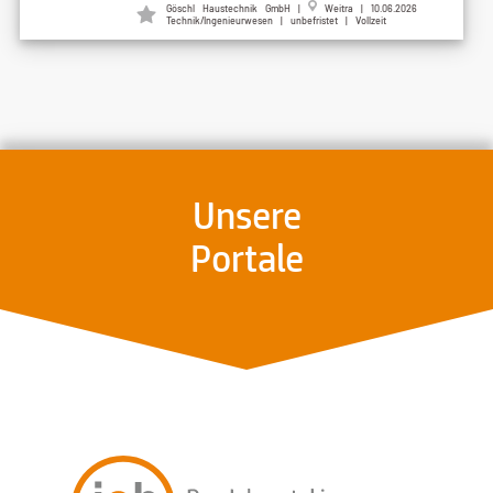
Göschl Haustechnik GmbH |
Weitra | 10.06.2026
Technik/Ingenieurwesen | unbefristet | Vollzeit
Unsere
Portale