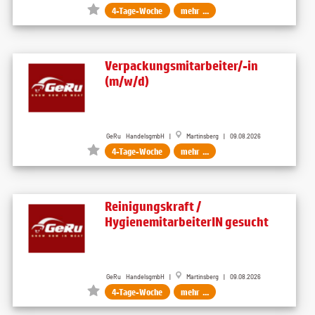
4-Tage-Woche
mehr ...
Verpackungsmitarbeiter/-in
(m/w/d)
GeRu HandelsgmbH |
Martinsberg | 09.08.2026
4-Tage-Woche
mehr ...
Reinigungskraft /
HygienemitarbeiterIN gesucht
GeRu HandelsgmbH |
Martinsberg | 09.08.2026
4-Tage-Woche
mehr ...