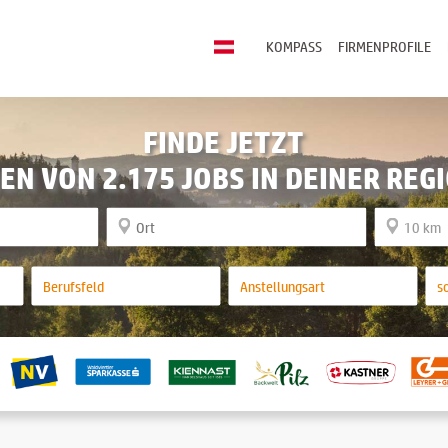
KOMPASS
FIRMENPROFILE
FINDE JETZT
EN VON 2.175 JOBS IN DEINER REG