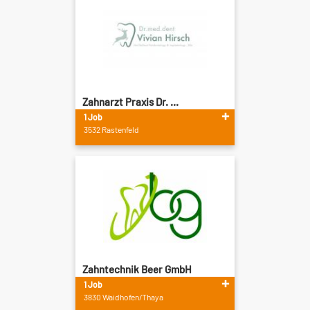
Zahnarzt Praxis Dr. ...
1 Job
3532 Rastenfeld
Zahntechnik Beer GmbH
1 Job
3830 Waidhofen/Thaya