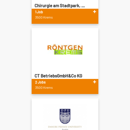
Chirurgie am Stadtpark, ...
1 Job
3500 Krems
CT BetriebsGmbH&Co KG
2 Jobs
3500 Krems