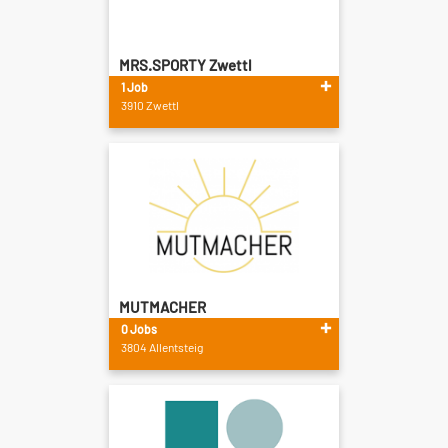
MRS.SPORTY Zwettl
1 Job
3910 Zwettl
MUTMACHER
0 Jobs
3804 Allentsteig