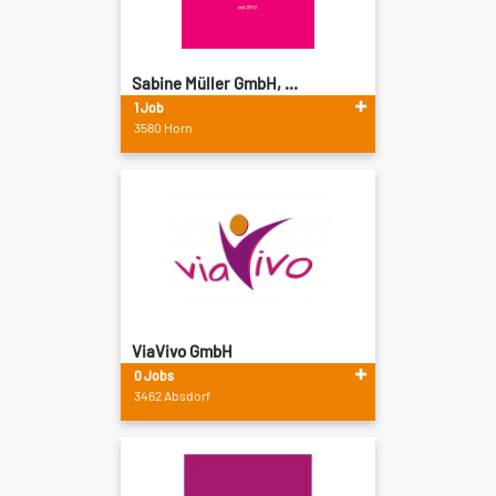
Sabine Müller GmbH, ...
1 Job
3580 Horn
ViaVivo GmbH
0 Jobs
3462 Absdorf