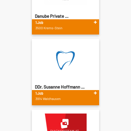
Danube Private ...
1 Job
3500 Krems-Stein
DDr. Susanne Hoffmann ...
1 Job
3914 Waldhausen