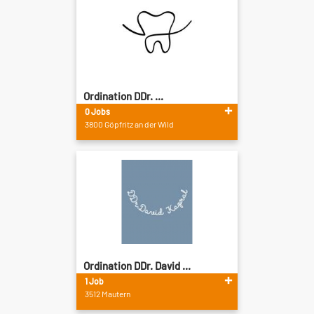
Ordination DDr. ...
0 Jobs
3800 Göpfritz an der Wild
Ordination DDr. David ...
1 Job
3512 Mautern