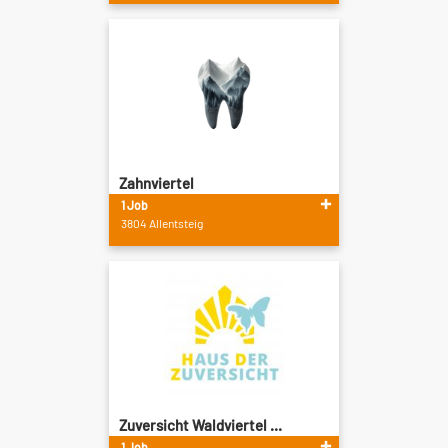
Zahnviertel
1 Job
3804 Allentsteig
Zuversicht Waldviertel ...
1 Job