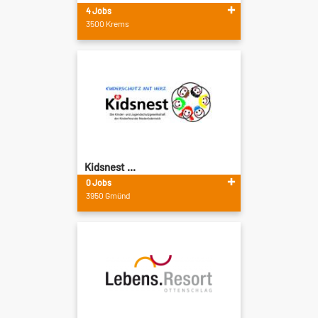
4 Jobs
3500 Krems
Kidsnest ...
0 Jobs
3950 Gmünd