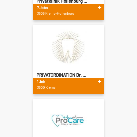
Privatklinik Hollenburg ...
7 Jobs
3506 Krems-Hollenburg
PRIVATORDINATION Dr. ...
1 Job
3500 Krems