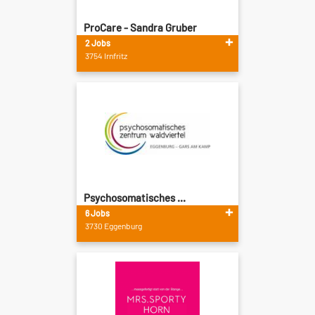
ProCare - Sandra Gruber
2 Jobs
3754 Irnfritz
Psychosomatisches ...
6 Jobs
3730 Eggenburg