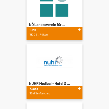
NÖ Landesverein für ...
1 Job
3100 St. Pölten
NUHR Medical - Hotel & ...
7 Jobs
3541 Senftenberg