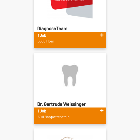
DiagnoseTeam
1 Job
3580 Horn
Dr. Gertrude Weissinger
1 Job
3911 Rappottenstein