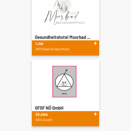
Gesundheitshotel Moorbad ...
1 Job
3972 Bad Großpertholz
GFGF NÖ GmbH
29 Jobs
3910 Zwettl