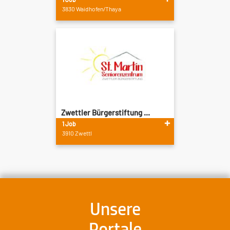
3830 Waidhofen/Thaya
Zwettler Bürgerstiftung ...
1 Job
3910 Zwettl
Unsere
Portale