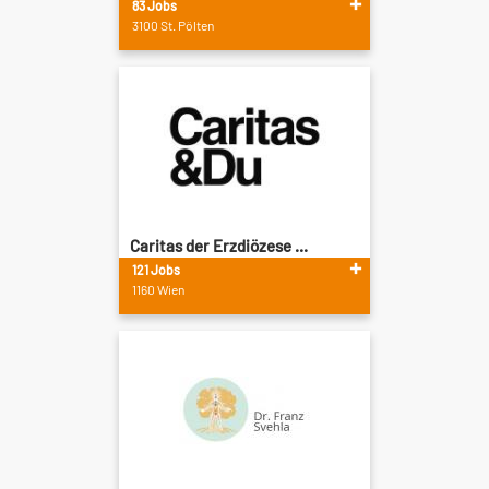
83 Jobs
3100 St. Pölten
Caritas der Erzdiözese ...
121 Jobs
1160 Wien