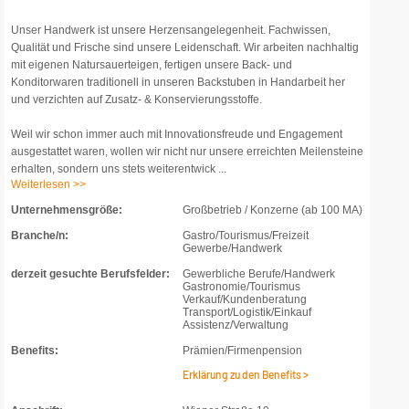
Unser Handwerk ist unsere Herzensangelegenheit. Fachwissen,
Qualität und Frische sind unsere Leidenschaft. Wir arbeiten nachhaltig
mit eigenen Natursauerteigen, fertigen unsere Back- und
Konditorwaren traditionell in unseren Backstuben in Handarbeit her
und verzichten auf Zusatz- & Konservierungsstoffe.
Weil wir schon immer auch mit Innovationsfreude und Engagement
ausgestattet waren, wollen wir nicht nur unsere erreichten Meilensteine
erhalten, sondern uns stets weiterentwick ...
Weiterlesen >>
Unternehmensgröße:
Großbetrieb / Konzerne (ab 100 MA)
Branche/n:
Gastro/Tourismus/Freizeit
Gewerbe/Handwerk
derzeit gesuchte Berufsfelder:
Gewerbliche Berufe/Handwerk
Gastronomie/Tourismus
Verkauf/Kundenberatung
Transport/Logistik/Einkauf
Assistenz/Verwaltung
Benefits:
Prämien/Firmenpension
Erklärung zu den Benefits >