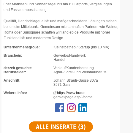
über Markisen und Sonnensegel bis hin zu Carports, Verglasungen
und Fassadenbeschattung.
Qualität, Handschlagqualität und maßgeschneiderte Lösungen stehen
bei uns im Mittelpunkt. Gemeinsam mit namhaften Partnern wie Weinor,
Roma oder Sunsquare schaffen wir langlebige Produkte mit hoher
Funktionalität und modernem Design.
Unternehmensgröße:
Kleinstbetrieb / Startup (bis 10 MA)
Branche/n:
Gewerbe/Handwerk
Handel
derzeit gesuchte
Verkauf/Kundenberatung
Berufsfelder:
Agrar-/Forst- und Weinbauberufe
Anschrift:
Johann Strauß-Gasse 307a
3571 Gars
Weitere Infos:
https://www.braun-
gars.at/page.asp/-/home
ALLE INSERATE (3)