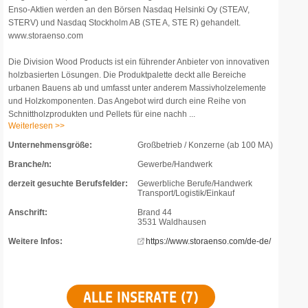
Enso-Aktien werden an den Börsen Nasdaq Helsinki Oy (STEAV,
STERV) und Nasdaq Stockholm AB (STE A, STE R) gehandelt.
www.storaenso.com
Die Division Wood Products ist ein führender Anbieter von innovativen
holzbasierten Lösungen. Die Produktpalette deckt alle Bereiche
urbanen Bauens ab und umfasst unter anderem Massivholzelemente
und Holzkomponenten. Das Angebot wird durch eine Reihe von
Schnittholzprodukten und Pellets für eine nachh ...
Weiterlesen >>
Unternehmensgröße:
Großbetrieb / Konzerne (ab 100 MA)
Branche/n:
Gewerbe/Handwerk
derzeit gesuchte Berufsfelder:
Gewerbliche Berufe/Handwerk
Transport/Logistik/Einkauf
Anschrift:
Brand 44
3531 Waldhausen
Weitere Infos:
https://www.storaenso.com/de-de/
ALLE INSERATE (7)