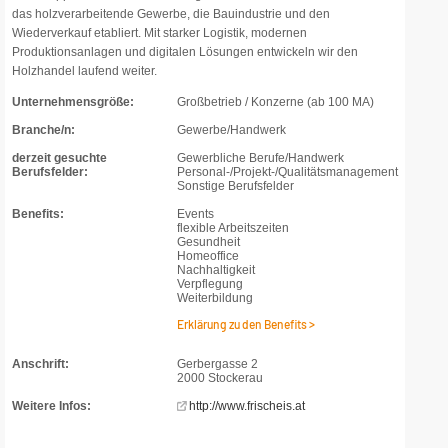
das holzverarbeitende Gewerbe, die Bauindustrie und den
Wiederverkauf etabliert. Mit starker Logistik, modernen
Produktionsanlagen und digitalen Lösungen entwickeln wir den
Holzhandel laufend weiter.
Unternehmensgröße:
Großbetrieb / Konzerne (ab 100 MA)
Branche/n:
Gewerbe/Handwerk
derzeit gesuchte
Gewerbliche Berufe/Handwerk
Berufsfelder:
Personal-/Projekt-/Qualitätsmanagement
Sonstige Berufsfelder
Benefits:
Events
flexible Arbeitszeiten
Gesundheit
Homeoffice
Nachhaltigkeit
Verpflegung
Weiterbildung
Erklärung zu den Benefits >
Anschrift:
Gerbergasse 2
2000 Stockerau
Weitere Infos:
http://www.frischeis.at