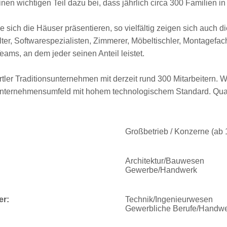
n wichtigen Teil dazu bei, dass jährlich circa 300 Familien i
wie sich die Häuser präsentieren, so vielfältig zeigen sich auc
er, Softwarespezialisten, Zimmerer, Möbeltischler, Montagefach
eams, an dem jeder seinen Anteil leistet.
er Traditionsunternehmen mit derzeit rund 300 Mitarbeitern. Wir 
Unternehmensumfeld mit hohem technologischem Standard. Quali
Großbetrieb / Konzerne (ab
Architektur/Bauwesen
Gewerbe/Handwerk
er:
Technik/Ingenieurwesen
Gewerbliche Berufe/Handw