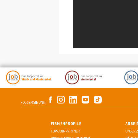
FOLGEN SIE UNS:
FIRMENPROFILE
ARBEI
TOP-JOB-PARTNER
UNSER Z