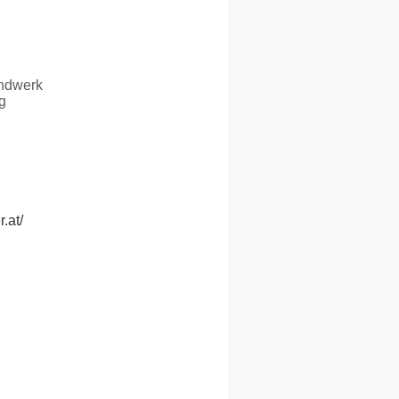
ndwerk
g
.at/