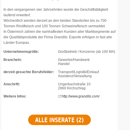
In den vergangenen vier Jahrzehnten wurde die Geschäftstätigkeit
laufend erweitert.
Wöchentlich werden derzeit an den beiden Standorten bis zu 700
Tonnen Rindfleisch und 100 Tonnen Schweinefleisch vermarktet.
In Österreich zählen die namhaftesten Kunden aller Marktsegmente auf
die Qualitätsprodukte der Firma Grandits. Exporte erfolgen in fast alle
Länder Europas.
Unternehmensgröße:
Großbetrieb / Konzerne (ab 100 MA)
Branche/n:
Gewerbe/Handwerk
Handel
derzeit gesuchte Berufsfelder:
Transport/Logistik/Einkauf
Assistenz/Verwaltung
Anschrift:
Ungerbachstraße 10
2860 Kirchschlag
Weitere Infos:
http://www.grandits.com/
ALLE INSERATE (2)