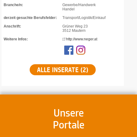
Branche/n:
Gewerbe/Handwerk
Handel
derzeit gesuchte Berufsfelder:
Transport/Logistik/Einkauf
Anschrift:
Grüner Weg 23
3512 Mautern
Weitere Infos:
http://www.neger.at
ALLE INSERATE (2)
Unsere
Portale