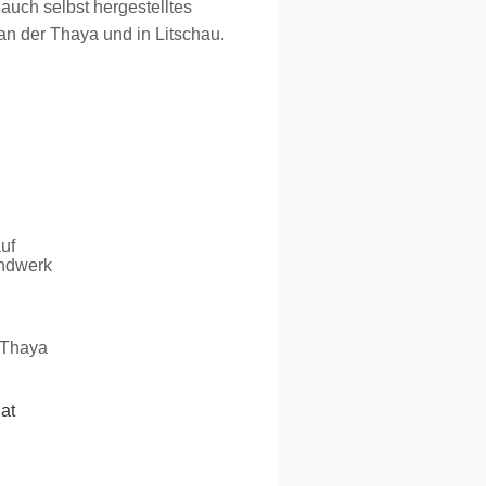
uch selbst hergestelltes
n der Thaya und in Litschau.
uf
ndwerk
 Thaya
at