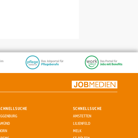
SCHNELLSUCHE
SCHNELLSUCHE
EGGENBURG
AMSTETTEN
GMÜND
LILIENFELD
HORN
MELK