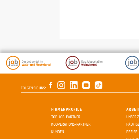
FOLGEN SIE UNS:
FIRMENPROFILE
ARBEI
TOP-JOB-PARTNER
UNSER Z
KOOPERATIONS-PARTNER
HÄUFIG
KUNDEN
PREISE