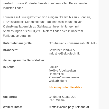
weshalb unsere Produkte Einsatz in nahezu allen Bereichen der
Industrie finden.
Formteile mit Stückgewichten von einigen Gramm bis zu 2 Tonnen,
Einzelstücke bis Serienfertigung, Rollenbeschichtungen von
Kleinstkugellagern bis zu Stahlwalzenbeschichtungen mit
Abmessungen bis zu Ø1,2 x 3 Metern finden sich in unserem
Fertigungsprogramm.
Unternehmensgröße:
Großbetrieb / Konzerne (ab 100 MA)
Branche/n:
Gewerbe/Handwerk
Industrie/Elektrotechnik
derzeit gesuchte Berufsfelder:
Benefits:
Familie
flexible Arbeitszeiten
Homeoffice
Prämien/Firmenpension
Weiterbildung
Erklärung zu den Benefits >
Anschrift:
Gmünder Straße 229
3970 Weitra
Weitere Infos:
https://asma.polyurethane.at