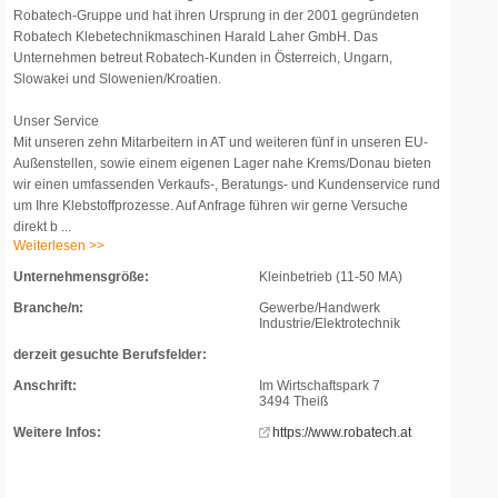
Robatech-Gruppe und hat ihren Ursprung in der 2001 gegründeten
Robatech Klebetechnikmaschinen Harald Laher GmbH. Das
Unternehmen betreut Robatech-Kunden in Österreich, Ungarn,
Slowakei und Slowenien/Kroatien.
Unser Service
Mit unseren zehn Mitarbeitern in AT und weiteren fünf in unseren EU-
Außenstellen, sowie einem eigenen Lager nahe Krems/Donau bieten
wir einen umfassenden Verkaufs-, Beratungs- und Kundenservice rund
um Ihre Klebstoffprozesse. Auf Anfrage führen wir gerne Versuche
direkt b ...
Weiterlesen >>
Unternehmensgröße:
Kleinbetrieb (11-50 MA)
Branche/n:
Gewerbe/Handwerk
Industrie/Elektrotechnik
derzeit gesuchte Berufsfelder:
Anschrift:
Im Wirtschaftspark 7
3494 Theiß
Weitere Infos:
https://www.robatech.at