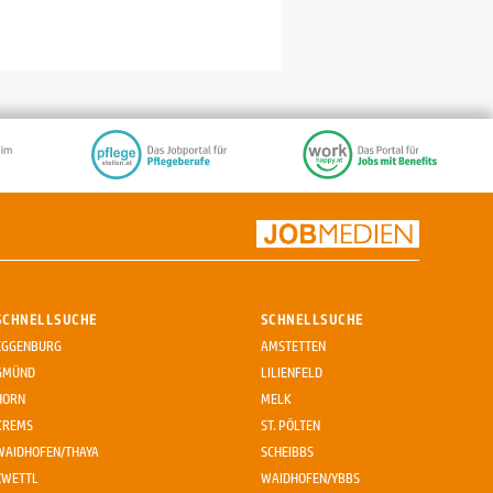
SCHNELLSUCHE
SCHNELLSUCHE
EGGENBURG
AMSTETTEN
GMÜND
LILIENFELD
HORN
MELK
KREMS
ST. PÖLTEN
WAIDHOFEN/THAYA
SCHEIBBS
ZWETTL
WAIDHOFEN/YBBS