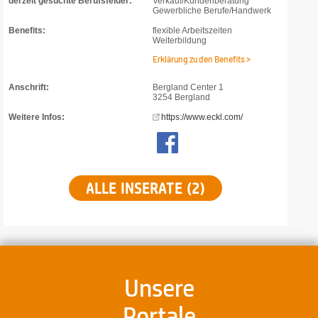
derzeit gesuchte Berufsfelder:
Verkauf/Kundenberatung
Gewerbliche Berufe/Handwerk
Benefits:
flexible Arbeitszeiten
Weiterbildung
Erklärung zu den Benefits >
Anschrift:
Bergland Center 1
3254 Bergland
Weitere Infos:
https://www.eckl.com/
ALLE INSERATE (2)
Unsere
Portale