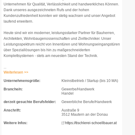
Unternehmen für Qualität, Verlässlichkeit und handwerkliches Können.
Dank unseres ausgezeichneten Rufs und der hohen
Kundenzufriedenheit konnten wir stetig wachsen und unser Angebot
laufend erweitern.
Heute sind wir ein moderner, leistungsstarker Partner für Bauherren,
Architekten, Wohnbaugenossenschaften und Ziviltechniker. Unser
Leistungsspektrum reicht von Innentüren und Wohnungseingangstüren
über Speziallösungen bis hin zu maßgeschneiderten
Komplettsystemen - stets am neuesten Stand der Technik.
...
Weiterlesen >>
Unternehmensgröße:
Kleinstbetrieb / Startup (bis 10 MA)
Branche/n:
Gewerbe/Handwerk
Handel
derzeit gesuchte Berufsfelder:
Gewerbliche Berufe/Handwerk
Anschrift:
Austraße 9
3512 Mautern an der Donau
Weitere Infos:
https://tischlerei-schoellbauer.at