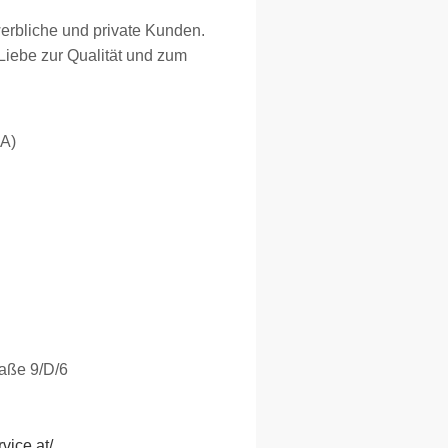
werbliche und private Kunden.
 Liebe zur Qualität und zum
MA)
raße 9/D/6
rvice.at/