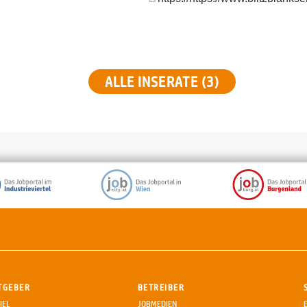
ALLE INSERATE (3)
TGEBER
BETREIBER
IEL
JOBMEDIEN