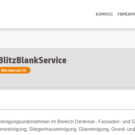
KOMPASS
FIRMENPR
BlitzBlankService
Alle Inserate (3)
s Reinigungsunternehmen im Bereich Denkmal-, Fassaden- und 
ionsreinigung, Stiegenhausreinigung, Glasreinigung, Grund- un