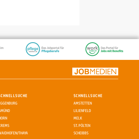
SCHNELLSUCHE
SCHNELLSUCHE
EGGENBURG
AMSTETTEN
GMÜND
LILIENFELD
HORN
MELK
KREMS
ST. PÖLTEN
WAIDHOFEN/THAYA
SCHEIBBS