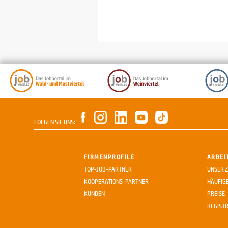
FOLGEN SIE UNS:
FIRMENPROFILE
ARBEI
TOP-JOB-PARTNER
UNSER Z
KOOPERATIONS-PARTNER
HÄUFIG
KUNDEN
PREISE
REGIST